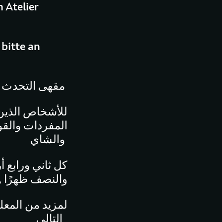
 Atelier
 bitte an
مقهى التحدث
للأشخاص الذين ي
المفردات والقوا
والشاي
كل ثاني ورابع 
والنصف ظهرًا , 
التالي