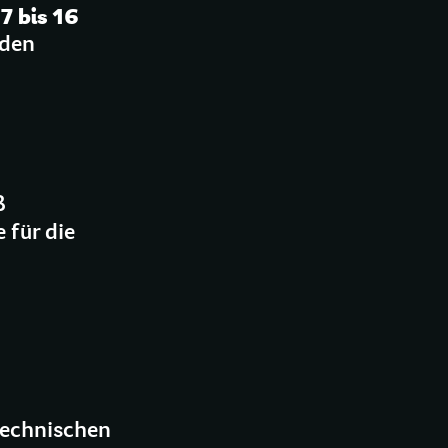
7 bis 16
 den
ß
 für die
technischen