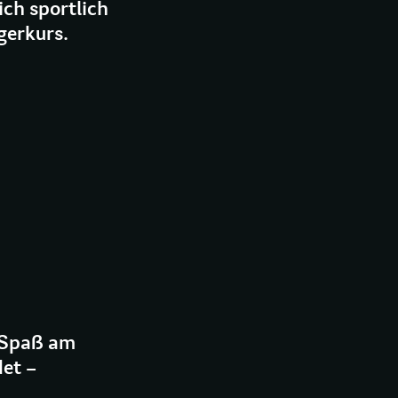
ich sportlich
gerkurs.
 Spaß am
et –