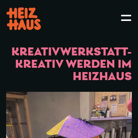
Hauptmenü öffnen oder schliessen
Haupt
KREATIVWERKSTATT-
KREATIV WERDEN IM
HEIZHAUS