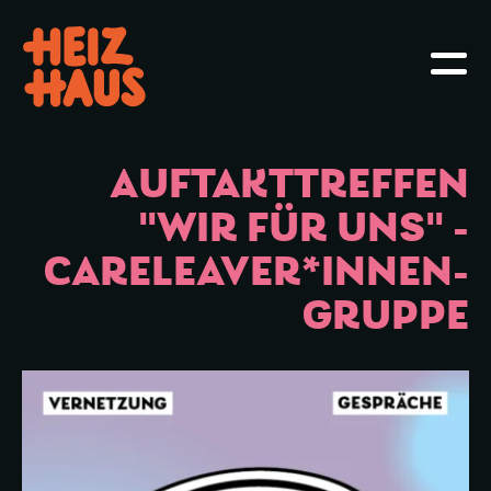
Hauptmenü öffnen oder schliessen
Haupt
AUFTAKTTREFFEN
"WIR FÜR UNS" -
CARELEAVER*INNEN-
GRUPPE