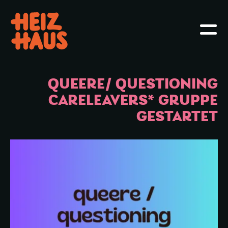
Hauptmenü öffnen oder schliessen
Haupt
QUEERE/ QUESTIONING
CARELEAVERS* GRUPPE
GESTARTET