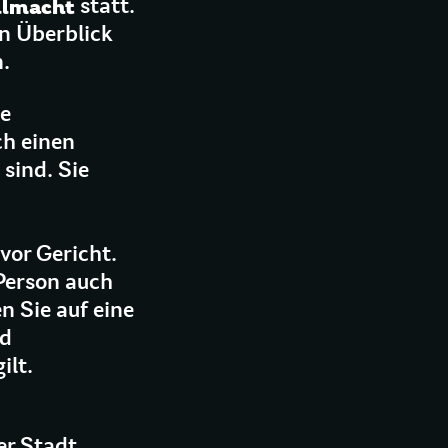
llmacht
statt.
en Überblick
.
ge
ch einen
sind. Sie
vor Gericht.
Person auch
n Sie auf eine
nd
ilt.
er Stadt