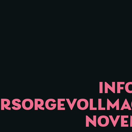
iessen
INF
RSORGEVOLLMAC
NOVE