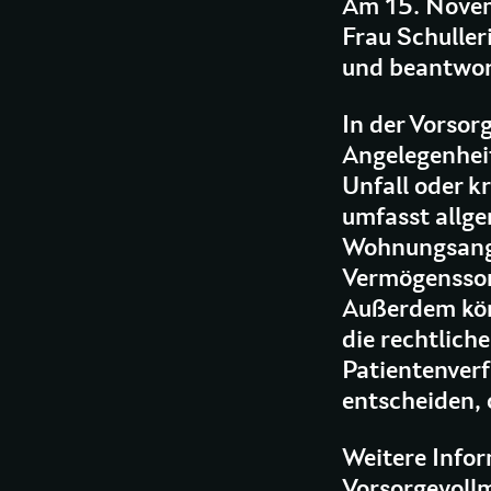
Am 15. Novem
Frau Schuller
und beantwort
In der Vorsor
Angelegenheit
Unfall oder k
umfasst allg
Wohnungsange
Vermögenssorg
Außerdem kön
die rechtlich
Patientenver
entscheiden, 
Weitere Infor
Vorsorgevollm