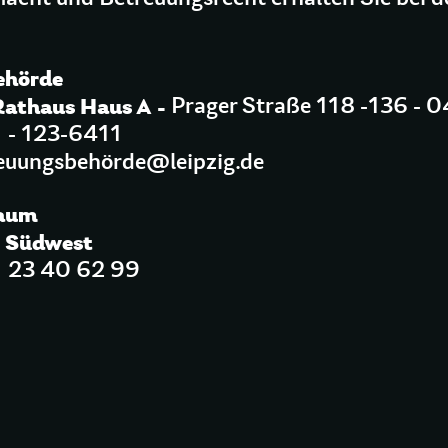
ehörde
Rathaus Haus A -
Prager Straße 118 -136 - 0
1 - 123-6411
euungsbehörde@leipzig.de
Raum
o Südwest
1 23 40 62 99