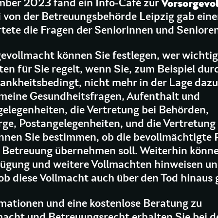
Vorsorgevo
ber 2023 fand ein Info-Cafè zur
i von der Betreuungsbehörde Leipzig gab ein
ete die Fragen der Seniorinnen und Senioren
gevollmacht können Sie festlegen, wer wichti
en für Sie regelt, wenn Sie, zum Beispiel dur
rankheitsbedingt, nicht mehr in der Lage dazu 
emeine Gesundheitsfragen, Aufenthalt und
legenheiten, die Vertretung bei Behörden,
e, Postangelegenheiten, und die Vertretung 
nen Sie bestimmen, ob die bevollmächtigte 
e Betreuung übernehmen soll. Weiterhin könne
fügung und weitere Vollmachten hinweisen u
ob diese Vollmacht auch über den Tod hinaus g
mationen und eine kostenlose Beratung zu
acht und Betreuungsrecht erhalten Sie bei d