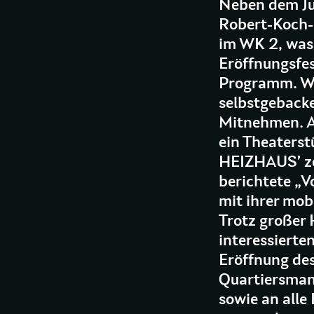
Neben dem Ju
Robert-Koch-P
im WK 2, was 
Eröffnungsfes
Programm. Wi
selbstgeback
Mitnehmen. A
ein Theaterst
HEIZHAUS’ ze
berichtete „
mit ihrer mob
Trotz großer 
interessierte
Eröffnung de
Quartiersma
sowie an alle