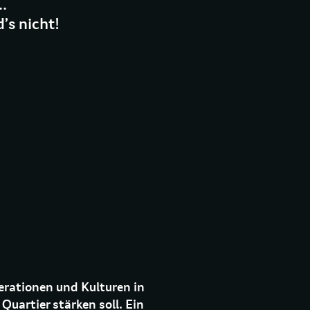
..
’s nicht!
nerationen und Kulturen in
uartier stärken soll. Ein