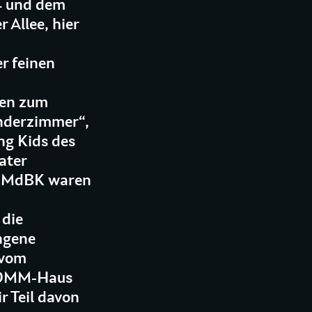
4 und dem
Allee, hier
r feinen
ten zum
inderzimmer“,
ng Kids des
ater
as MdBK waren
 die
ngene
 vom
KOMM-Haus
r Teil davon