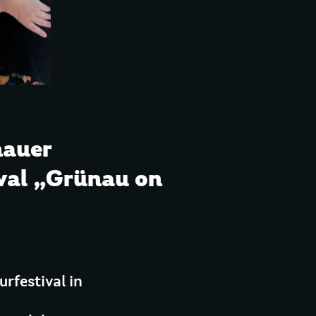
nauer
val „Grünau on
urfestival in