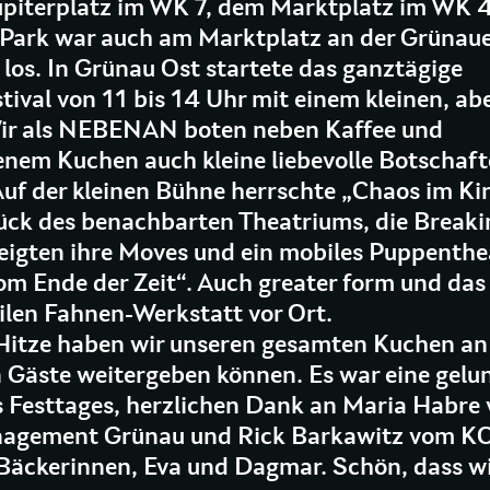
piterplatz im WK 7, dem Marktplatz im WK 
ark war auch am Marktplatz an der Grünauer 
los. In Grünau Ost startete das ganztägige
tival von 11 bis 14 Uhr mit einem kleinen, abe
r als NEBENAN boten neben Kaffee und
enem Kuchen auch kleine liebevolle Botschaf
uf der kleinen Bühne herrschte „Chaos im K
ück des benachbarten Theatriums, die Breaki
igten ihre Moves und ein mobiles Puppenthe
Vom Ende der Zeit“. Auch greater form und d
ilen Fahnen-Werkstatt vor Ort.
Hitze haben wir unseren gesamten Kuchen an
n Gäste weitergeben können. Es war eine gelu
s Festtages, herzlichen Dank an Maria Habre
nagement Grünau und Rick Barkawitz vom 
 Bäckerinnen, Eva und Dagmar. Schön, dass wi