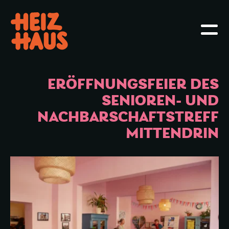
Hauptmenü öffnen oder schliessen
Haupt
ERÖFFNUNGSFEIER DES
SENIOREN- UND
NACHBARSCHAFTSTREFF
MITTENDRIN