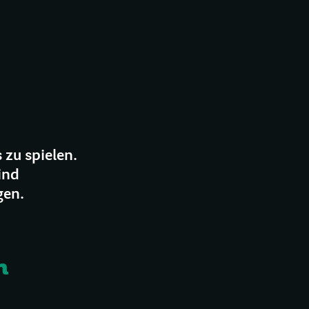
 zu spielen.
ind
gen.
n