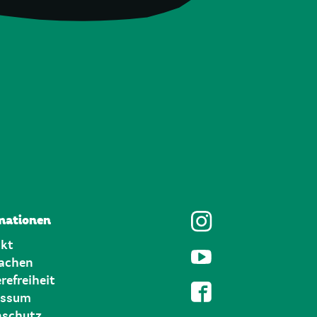
mationen
kt
achen
refreiheit
essum
schutz