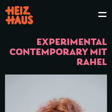
Hauptmenü öffnen oder schliessen
Haupt
EXPERIMENTAL
CONTEMPORARY MIT
RAHEL